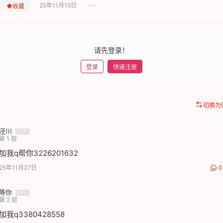
25年11月15日
收藏
请先登录！
登录
快速注册
切换为
泾川
Lv0
第
1
层
加我q帮你3226201632
25年11月27日
0
等你
Lv0
第
2
层
加我q3380428558