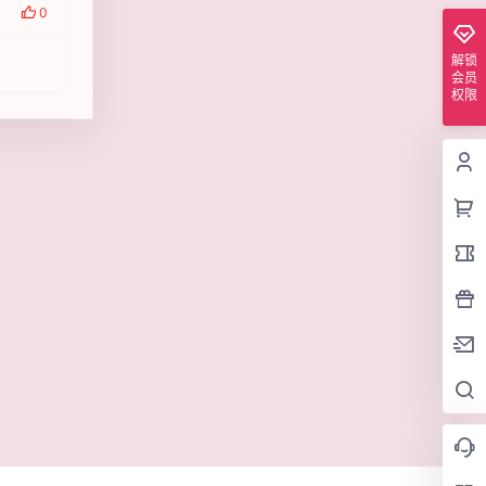
0
解锁
会员
权限