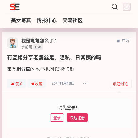
Sezzz
美女写真
情报中心
交流社区
我是龟龟怎么了？
广场
学前班
Lv0
有互相分享老婆丝足、隐私、日常照的吗
来互相分享的 线下也可以 微卡颜
25年11月18日
0
赞
收藏
收起讨论
请先登录！
登录
快速注册
发布