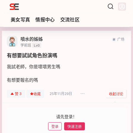
Sezzz
美女写真
情报中心
交流社区
噴水的姊姊
广场
学前班
Lv0
有想要試試角色扮演嗎
我試老師，你是壞壞男生嗎
有想要報名的嗎
25年11月29日
3
赞
收藏
收起讨论
请先登录！
登录
快速注册
发布