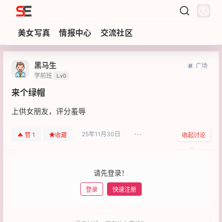
Sezzz
美女写真
情报中心
交流社区
黑马生
广场
学前班
Lv0
来个绿帽
上供女朋友，评分羞辱
25年11月30日
1
赞
收藏
收起讨论
请先登录！
登录
快速注册
发布