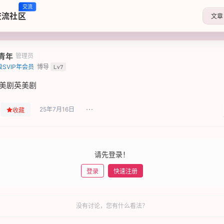
交流
交流社区
文章
青年
管理员
级SVIP年会员
博导
Lv7
美剧英美剧
25年7月16日
收藏
请先登录！
登录
快速注册
没有讨论，您有什么看法？