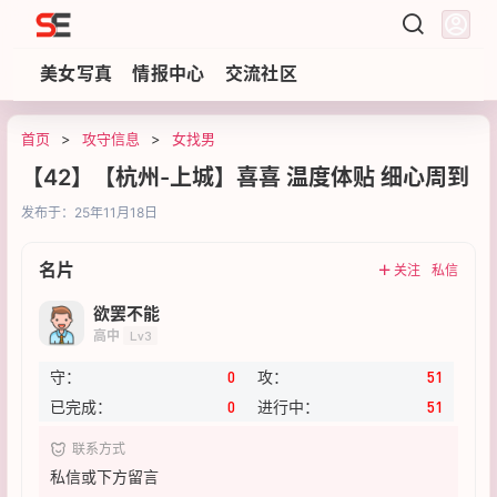
Sezzz
美女写真
情报中心
交流社区
首页
>
攻守信息
>
女找男
【42】【杭州-上城】喜喜 温度体贴 细心周到
发布于：
25年11月18日
名片
关注
私信
欲罢不能
高中
Lv3
守：
0
攻：
51
已完成：
0
进行中：
51
联系方式
私信或下方留言