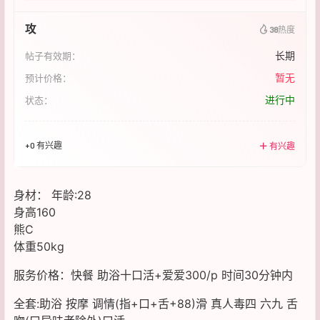
攻
38
热度
长期
帖子有效期：
暂无
预计价格：
进行中
状态：
+0 有兴趣
有兴趣
身材： 年龄:28
身高160
熊C
体重50kg
服务价格：快餐 助浴十口活+爱爱300/p 时间30分钟内
全套:助浴 按摩 调情(指+口+舌+88)滑 真人毒四 六九 舌