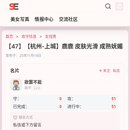
Sezzz
美女写真
情报中心
交流社区
首页
>
攻守信息
>
女找男
【47】【杭州-上城】鹿鹿 皮肤光滑 成熟妩媚
发布于：
25年11月19日
名片
关注
私信
欲罢不能
高中
Lv3
守：
0
攻：
51
已完成：
0
进行中：
51
联系方式
私信或下方留言