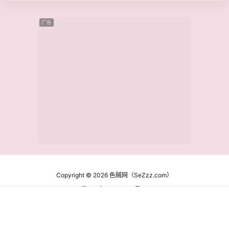
广告
Copyright © 2026
色贼网（SeZzz.com）
鄂ICP备16020041号-2
查询 37 次，耗时 0.4207 秒
首页
专题
认证
搜索
菜单
我的