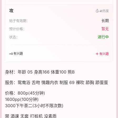
攻
41
热度
长期
帖子有效期：
暂无
预计价格：
进行中
状态：
+0 有兴趣
有兴趣
身材：年龄 05 身高166 体重100 熊B
服务：鸳鸯浴 舌吻 情趣内衣 制服 69 裸吹 舔胸 舔蛋蛋
价格：800p(45分钟)
1600pp(100分钟)
3000下午茶二(3小时不限次数)
禁 酒课 无套 打桩机 没素质